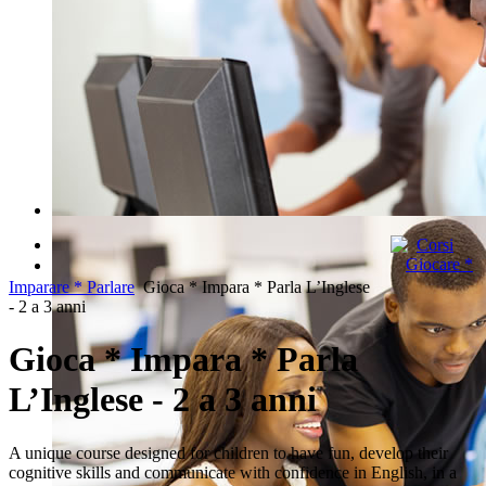
RICERCA RAPIDA DEI CORSI
Corsi
Giocare *
Imparare * Parlare
Gioca * Impara * Parla L’Inglese
REGISTRATI
- 2 a 3 anni
Gioca * Impara * Parla
L’Inglese - 2 a 3 anni
A unique course designed for children to have fun, develop their
cognitive skills and communicate with confidence in English, in a