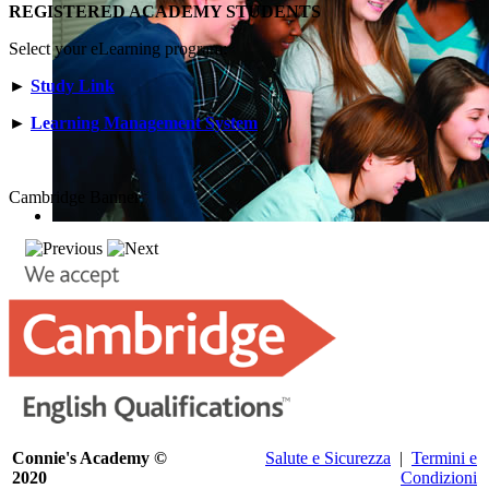
REGISTERED ACADEMY STUDENTS
Select your eLearning program:
►
Study Link
►
Learning Management System
Cambridge Banner
Connie's Academy ©
Salute e Sicurezza
|
Termini e
2020
Condizioni