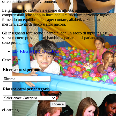
safe and stimulating environment.
Le lezioni sono strutturate e piene di attività, interessanti,
comprensibili, che sono in linea con il curriculum nazionale inglese,
fornendo un equilibrio del saper contare, alfabetizzazione, arti e
mestieri, attività di gioco e altro ancora.
Gli insegnanti forniscono i bambini con un sacco di input inglese,
senza mettere pressione sui bambini a parlare ... si parlano quando
sono pronti.
EB_REGISTER_INTEREST
Cerca Corsi
Ricerca corsi per nome
Ricerca corsi per categoria
eLearning