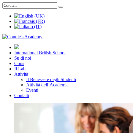
International British School
Su di noi
Corsi
Il Lab
Attività
Il Benessere degli Studenti
Attività dell’Academia
Eventi
Contatti