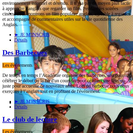
environnement informel et détendu. Il n’y a pas de moyen plus facile
à apprendre l’anglais que regarder un film. Pendant les soirées
cinéma nous montrons un film populaire anglais, agréable à regarder
et accompagné de commentaires utiles sur la vie quotidienne des
Anglais.
► JE M'INSCRIS
Détails
Des Barbecues
Les événements
De temps en temps l’Académie organise des barbecues, soit pour
célébrer le début ou la fin d'un cours ou pour célébrer une fête, ou
juste pour accueillir de nouveaux amis. Lors du barbecue nous nous
exerçons à l’anglais tout en profitant de l'événement.
► JE M'INSCRIS
Détails
Le club de lecture
Les événements