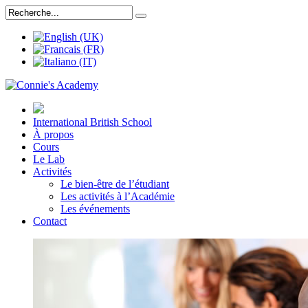
International British School
À propos
Cours
Le Lab
Activités
Le bien-être de l’étudiant
Les activités à l’Académie
Les événements
Contact