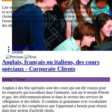
Lire en anglais c’est un excellent moyen d'enrichir son vocabulaire
et accélérer son progrès en anglais. Les étudiants ont la possibilité de
choisir un livre en anglais, ou bien lire un livre en anglais choisi par
l'enseignant et se réunir chaque semaine pour discuter et échanger
des idées.
► JE M'INSCRIS
Détails
Anglais, français ou italiens, des cours
spéciaux - Corporate Clients
Savoir * Vivre
Anglais à des fins spéciales sont des cours qui ont été conçus pour
les employés qui travaillent dans l'industrie, soit sur ​​le terrain Pétrole
et gaz, des télécommunications et dans le secteur des services de
villégiature et des hôtels. Il combine la grammaire et le vocabulaire
spécialisé et des compétences que l'apprenant a besoin pour réussir
dans leur secteur d'activité choisi.