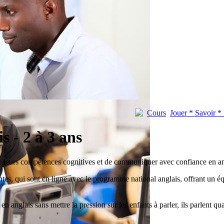
Cours
Jouer * Savoir * 
s - 2 à 3 ans
 leurs compétences cognitives et de communiquer avec confiance en ang
tes, qui sont en ligne avec le programme national anglais, offrant un équil
nglais sans mettre la pression sur les enfants à parler, ils parlent quan