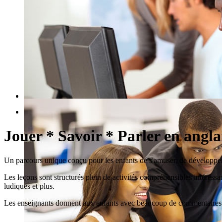
RECHERCHE RAPIDE DE COURS
Jouer * Savoir * Parler en anglai
Un parcours unique conçu pour les enfants de s'amuser, de développer
Les leçons sont structurés plein de activités compréhensibles intéressan
ludiques et plus.
Les enseignants donnent aux enfants avec beaucoup de commentaires en a