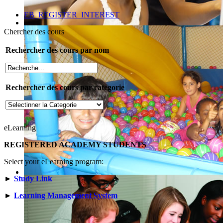
EB_REGISTER_INTEREST
Chercher des cours
Rechercher des cours par nom
Rechercher des cours par catégorie
eLearning
REGISTERED ACADEMY STUDENTS
Select your eLearning program:
►
Study Link
►
Learning Management System