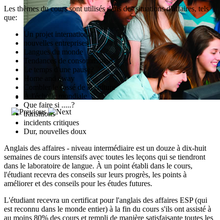
Les thèmes du cours sont utilisés dans des situations d'affaires, tels
que:
Un projet international
nouvelles entreprises
Langues du monde
Tendances de consommation
Le temps d'une pause?
Home and away
Combler le fossé de la culture
À l'échelle mondiale
Que faire si .....?
transitions
incidents critiques
Dur, nouvelles doux
Anglais des affaires - niveau intermédiaire est un douze à dix-huit
semaines de cours intensifs avec toutes les leçons qui se tiendront
dans le laboratoire de langue. À un point établi dans le cours,
l'étudiant recevra des conseils sur leurs progrès, les points à
améliorer et des conseils pour les études futures.
L'étudiant recevra un certificat pour l'anglais des affaires ESP (qui
est reconnu dans le monde entier) à la fin du cours s'ils ont assisté à
au moins 80% des cours et rempli de manière satisfaisante toutes les