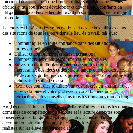
intermédiaire ou qui ont une bonne connaissance de l'anglais des
affaires et qui souhaitent développer et devenir plus confiants en
utilisant l'anglais dans le lieu de travail ou sont à la recherche d'une
promotion.
Le cours est basé sur des conversations et des tâches utilisées dans
des situations de tous les jours dans le lieu de travail, tels que:
Communiquer en toute confiance dans des situations
professionnelles quotidiennes
Utiliser et comprendre l'anglais international
Comprendre les cultures commerciales mondiales
Suivez un cours-book complet basé sur des thèmes
intéressants, des idées et des sujets, tandis que des exercices
de devoirs signifie que vous pouvez continuer à apprendre en
dehors de la salle de classe
Avoir des contrôles réguliers sur vos progrès en grammaire et
en vocabulaire et votre professeur vous donnera une
rétroaction et des conseils dans tous les domaines tout au long.
Anglais des affaires - niveau intermédiaire s'adresse à tous les quatre
domaines de compétences où l'écoute et la lecture de textes sont
conservés à des longueurs pratiques et des tâches de langue et
d'écriture ont structuré l'appui, plaçant dès lors des demandes
réalistes sur les élèves en termes d'appui.