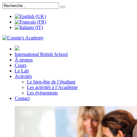
International British School
À propos
Cours
Le Lab
Activités
Le bien-être de l’étudiant
Les activités à l’Académie
Les événements
Contact